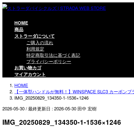
コ
ナ
ン
ビ
テ
ゲ
HOME
ン
ー
商品
ツ
シ
ストラーダについて
に
ョ
ご購入の流れ
移
ン
利用規定
動
に
特定商取引法に基づく表記
移
プライバシーポリシー
動
お買い物カゴ
マイアカウント
HOME
【一体型ハンドルが無料！】WINSPACE SLC3 カーボンブ
IMG_20250829_134350-1-1536×1246
2026-05-30
/ 最終更新日 :
2026-05-30
田中 宏樹
IMG_20250829_134350-1-1536×1246