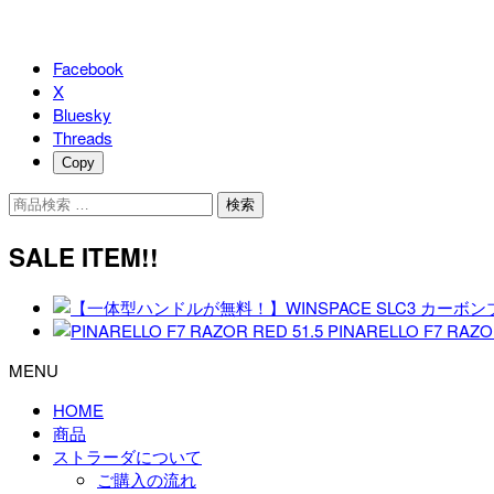
Facebook
X
Bluesky
Threads
Copy
検
検索
索
対
SALE ITEM!!
象:
PINARELLO F7 RAZO
MENU
HOME
商品
ストラーダについて
ご購入の流れ