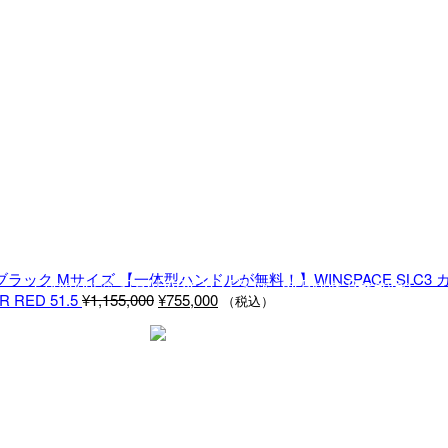
【一体型ハンドルが無料！】WINSPACE SLC3
Copyright © STRADABICYCLES Inc. All Rights Reserved.
元
現
R RED 51.5
¥
1,155,000
¥
755,000
（税込）
の
在
価
の
格
価
は
格
¥1,155,000
は
で
¥755,000
し
で