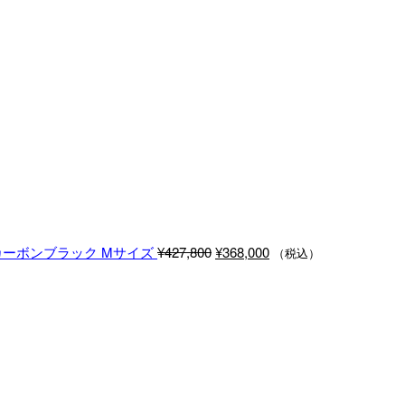
元
現
 カーボンブラック Mサイズ
¥
427,800
¥
368,000
（税込）
の
在
価
の
格
価
は
格
¥427,800
は
で
¥368,000
し
で
た。
す。