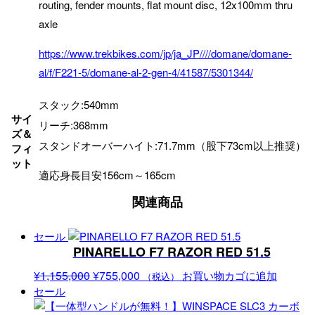
routing, fender mounts, flat mount disc, 12x100mm thru
axle
https://www.trekbikes.com/jp/ja_JP////domane/domane-
al/f/F221-5/domane-al-2-gen-4/41587/5301344/
スタック:540mm
サイ
リーチ:368mm
ズ＆
スタンドオーバーハイト:71.7mm（股下73cm以上推奨）
フィ
ット
適応身長目安156cm～165cm
関連商品
セール
PINARELLO F7 RAZOR RED 51.5
元
現
¥
1,155,000
¥
755,000
お買い物カゴに追加
（税込）
の
在
セール
価
の