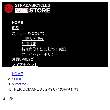
コ
ナ
ン
ビ
テ
ゲ
ン
ー
HOME
ツ
シ
商品
に
ョ
ストラーダについて
移
ン
ご購入の流れ
動
に
利用規定
移
特定商取引法に基づく表記
動
プライバシーポリシー
お買い物カゴ
マイアカウント
HOME
SHOP
outofstock
TREK DOMANE AL 2 49サイズ特別仕様
セール