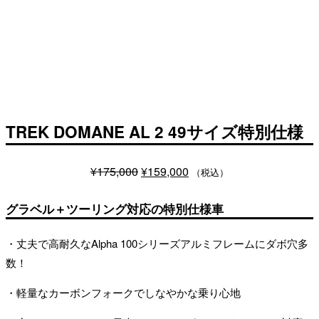
TREK DOMANE AL 2 49サイズ特別仕様
元
現
¥
175,000
¥
159,000
（税込）
の
在
グラベル＋ツーリング対応の特別仕様車
価
の
格
価
・丈夫で高耐久なAlpha 100シリーズアルミフレームにダボ穴多
は
格
数！
¥175,000
は
で
¥159,000
・軽量なカーボンフォークでしなやかな乗り心地
し
で