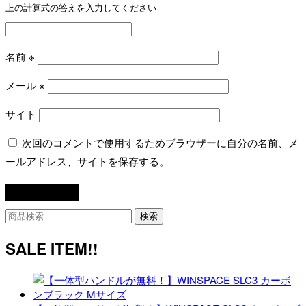
上の計算式の答えを入力してください
名前
※
メール
※
サイト
次回のコメントで使用するためブラウザーに自分の名前、メ
ールアドレス、サイトを保存する。
検
検索
索
対
SALE ITEM!!
象: