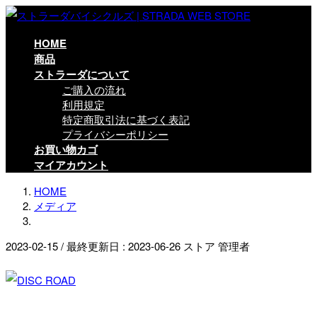
コ
ナ
ン
ビ
テ
ゲ
HOME
ン
ー
商品
ツ
シ
ストラーダについて
に
ョ
ご購入の流れ
移
ン
利用規定
動
に
特定商取引法に基づく表記
移
プライバシーポリシー
動
お買い物カゴ
マイアカウント
HOME
メディア
2023-02-15
/ 最終更新日 :
2023-06-26
ストア 管理者