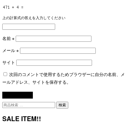
上の計算式の答えを入力してください
名前
※
メール
※
サイト
次回のコメントで使用するためブラウザーに自分の名前、メ
ールアドレス、サイトを保存する。
検
検索
索
対
SALE ITEM!!
象: