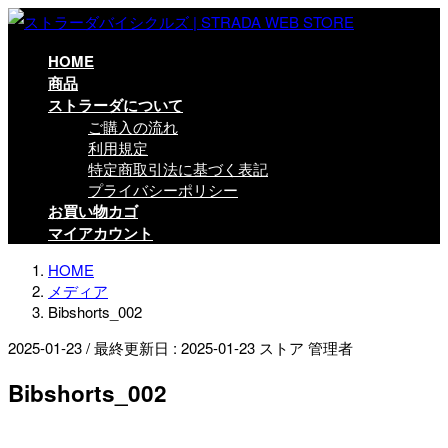
コ
ナ
ン
ビ
テ
ゲ
HOME
ン
ー
商品
ツ
シ
ストラーダについて
に
ョ
ご購入の流れ
移
ン
利用規定
動
に
特定商取引法に基づく表記
移
プライバシーポリシー
動
お買い物カゴ
マイアカウント
HOME
メディア
Bibshorts_002
2025-01-23
/ 最終更新日 :
2025-01-23
ストア 管理者
Bibshorts_002