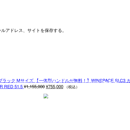
ールアドレス、サイトを保存する。
【一体型ハンドルが無料！】WINSPACE SLC3
Copyright © STRADABICYCLES Inc. All Rights Reserved.
元
現
R RED 51.5
¥
1,155,000
¥
755,000
（税込）
の
在
価
の
格
価
は
格
¥1,155,000
は
で
¥755,000
し
で