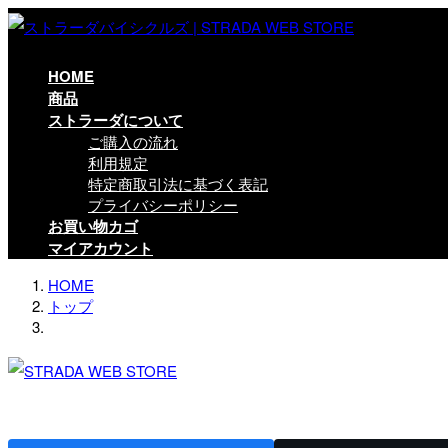
コ
ナ
ン
ビ
テ
ゲ
HOME
ン
ー
商品
ツ
シ
ストラーダについて
に
ョ
ご購入の流れ
移
ン
利用規定
動
に
特定商取引法に基づく表記
移
プライバシーポリシー
動
お買い物カゴ
マイアカウント
HOME
トップ