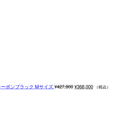
元
現
 カーボンブラック Mサイズ
¥
427,800
¥
368,000
（税込）
の
在
価
の
格
価
は
格
¥427,800
は
で
¥368,000
し
で
た。
す。