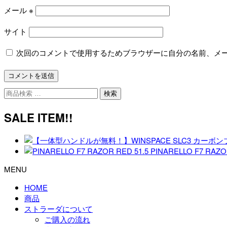
メール
※
サイト
次回のコメントで使用するためブラウザーに自分の名前、メ
検
検索
索
対
SALE ITEM!!
象:
PINARELLO F7 RAZO
MENU
HOME
商品
ストラーダについて
ご購入の流れ