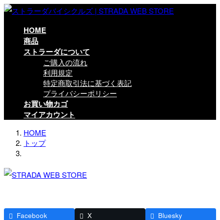
コ
ナ
ン
ビ
テ
ゲ
HOME
ン
ー
商品
ツ
シ
ストラーダについて
に
ョ
ご購入の流れ
移
ン
利用規定
動
に
特定商取引法に基づく表記
移
プライバシーポリシー
動
お買い物カゴ
マイアカウント
HOME
トップ
Facebook
X
Bluesky