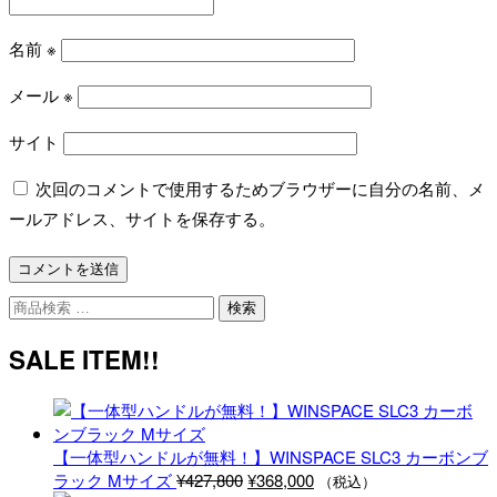
名前
※
メール
※
サイト
次回のコメントで使用するためブラウザーに自分の名前、メ
ールアドレス、サイトを保存する。
検
検索
索
対
SALE ITEM!!
象:
【一体型ハンドルが無料！】WINSPACE SLC3 カーボンブ
元
現
ラック Mサイズ
¥
427,800
¥
368,000
（税込）