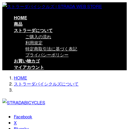
コ
ナ
ン
ビ
テ
ゲ
HOME
ン
ー
商品
ツ
シ
ストラーダについて
に
ョ
ご購入の流れ
移
ン
利用規定
動
に
特定商取引法に基づく表記
移
プライバシーポリシー
動
お買い物カゴ
マイアカウント
HOME
ストラーダバイシクルズについて
Facebook
X
Bluesky