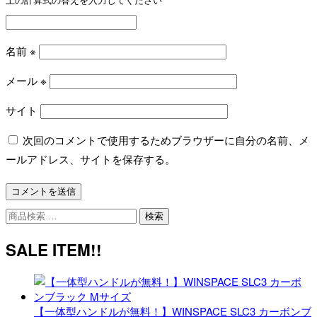
上の計算式の答えを入力してください
名前
※
メール
※
サイト
次回のコメントで使用するためブラウザーに自分の名前、メ
ールアドレス、サイトを保存する。
検
検索
索
対
SALE ITEM!!
象:
【一体型ハンドルが無料！】WINSPACE SLC3 カーボンブ